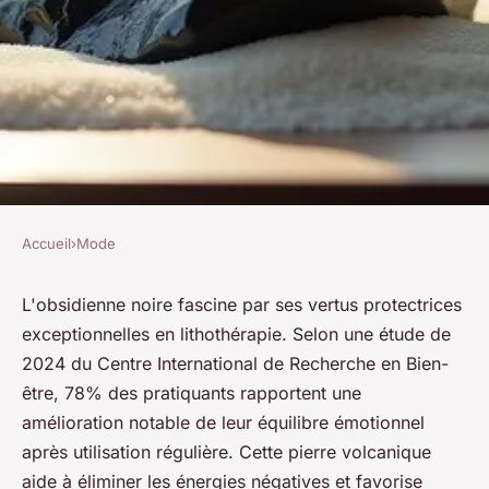
Accueil
›
Mode
MODE
Les vertus cachées de
L'obsidienne noire fascine par ses vertus protectrices
exceptionnelles en lithothérapie. Selon une étude de
l'obsidienne noire pour votre
2024 du Centre International de Recherche en Bien-
bien-être
être, 78% des pratiquants rapportent une
amélioration notable de leur équilibre émotionnel
Soline
•
25 février 2026
•
7 min de lecture
après utilisation régulière. Cette pierre volcanique
aide à éliminer les énergies négatives et favorise