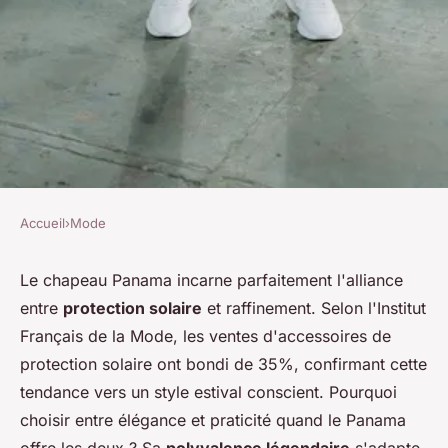
Accueil
›
Mode
MODE
Les chapeaux panama :
Le chapeau Panama incarne parfaitement l'alliance
entre
protection solaire
et raffinement. Selon l'Institut
l'accessoire incontournable
Français de la Mode, les ventes d'accessoires de
cet été
protection solaire ont bondi de 35%, confirmant cette
tendance vers un style estival conscient. Pourquoi
Soline
•
18 novembre 2025
•
7 min de lecture
choisir entre élégance et praticité quand le Panama