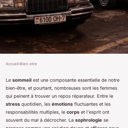
Accueil
›
Bien-etre
BIEN-ETRE
Comment utiliser la
Le
sommeil
est une composante essentielle de notre
bien-être, et pourtant, nombreuses sont les femmes
sophrologie pour améliorer la
qui peinent à trouver un repos réparateur. Entre le
qualité du sommeil des
stress
quotidien, les
émotions
fluctuantes et les
femmes ?
responsabilités multiples, le
corps
et l'esprit ont
souvent du mal à décrocher. La
sophrologie
se
Soline
•
9 août 2024
•
4 min de lecture