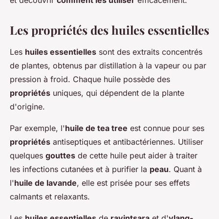
et découvrir
comment les utiliser
efficacement.
Les propriétés des huiles essentielles
Les
huiles essentielles
sont des extraits concentrés
de plantes, obtenus par distillation à la vapeur ou par
pression à froid. Chaque huile possède des
propriétés
uniques, qui dépendent de la plante
d'origine.
Par exemple, l'
huile de tea tree
est connue pour ses
propriétés
antiseptiques et antibactériennes. Utiliser
quelques
gouttes
de cette huile peut aider à traiter
les infections cutanées et à purifier la
peau
. Quant à
l'
huile de lavande
, elle est prisée pour ses effets
calmants et relaxants.
Les
huiles essentielles
de
ravintsara
et d'
ylang-