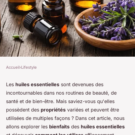
Accueil
›
Lifestyle
LIFESTYLE
Quels sont les bienfaits des
Les
huiles essentielles
sont devenues des
incontournables dans nos routines de beauté, de
huiles essentielles et comment
santé et de bien-être. Mais saviez-vous qu'elles
les utiliser ?
possèdent des
propriétés
variées et peuvent être
utilisées de multiples façons ? Dans cet article, nous
Soline
•
9 août 2024
•
7 min de lecture
allons explorer les
bienfaits
des
huiles essentielles