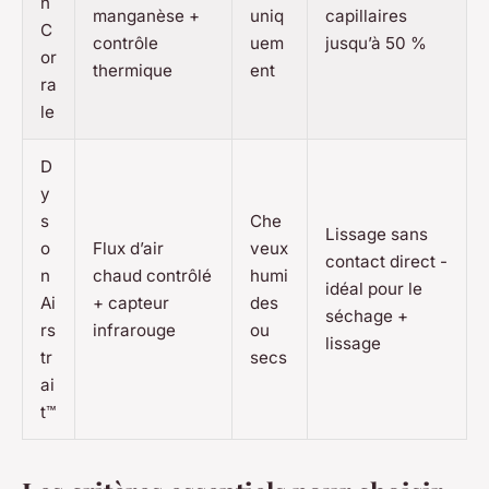
n
manganèse +
uniq
capillaires
C
contrôle
uem
jusqu’à 50 %
or
thermique
ent
ra
le
D
y
s
Che
Lissage sans
o
Flux d’air
veux
contact direct -
n
chaud contrôlé
humi
idéal pour le
Ai
+ capteur
des
séchage +
rs
infrarouge
ou
lissage
tr
secs
ai
t™