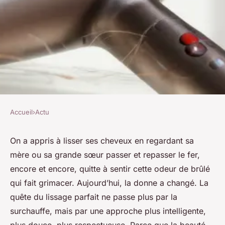
Accueil
›
Actu
ACTU
Guide d'achat pour choisir le
On a appris à lisser ses cheveux en regardant sa
mère ou sa grande sœur passer et repasser le fer,
meilleur lisseur Dyson
encore et encore, quitte à sentir cette odeur de brûlé
qui fait grimacer. Aujourd’hui, la donne a changé. La
Viviana
•
15/05/2026 16:46
•
12 min de lecture
quête du lissage parfait ne passe plus par la
surchauffe, mais par une approche plus intelligente,